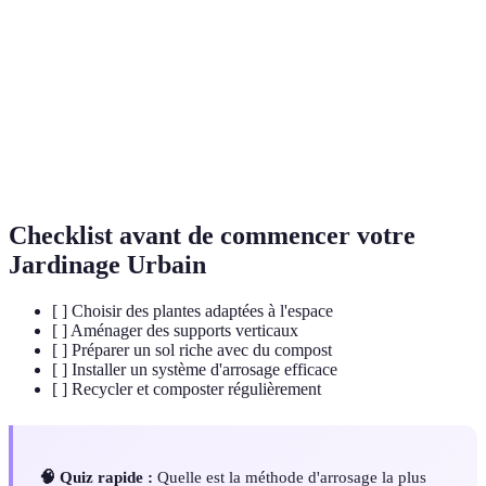
Jardinage
Pratique de cultiver des plantes en milieu urbain.
urbain
Déchets organiques décomposés utilisés pour
Compost
enrichir le sol.
Lampes LED
Éclairage artificiel utilisé pour simuler la
horticoles
lumière solaire pour les plantes.
Checklist avant de commencer votre
Jardinage Urbain
[ ] Choisir des plantes adaptées à l'espace
[ ] Aménager des supports verticaux
[ ] Préparer un sol riche avec du compost
[ ] Installer un système d'arrosage efficace
[ ] Recycler et composter régulièrement
🧠 Quiz rapide :
Quelle est la méthode d'arrosage la plus