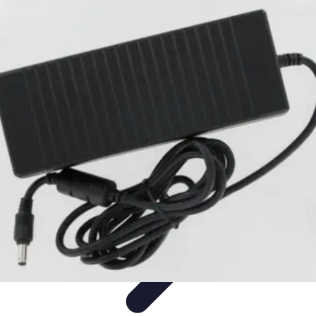
Jardinage Petits Espaces
Plantes adaptées
Equipement
Aménagement
Tendances
Conseils
pratiques
Jardinage Petits Espaces