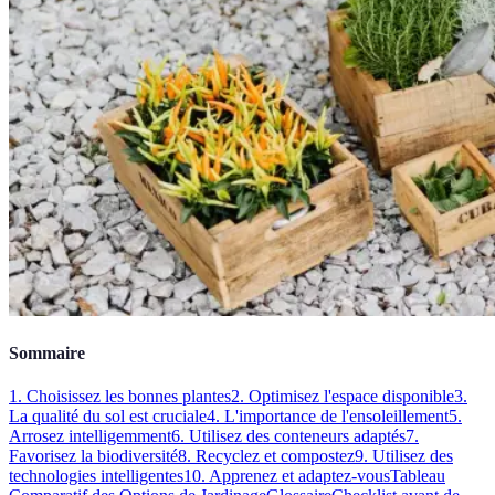
Sommaire
1. Choisissez les bonnes plantes
2. Optimisez l'espace disponible
3.
La qualité du sol est cruciale
4. L'importance de l'ensoleillement
5.
Arrosez intelligemment
6. Utilisez des conteneurs adaptés
7.
Favorisez la biodiversité
8. Recyclez et compostez
9. Utilisez des
technologies intelligentes
10. Apprenez et adaptez-vous
Tableau