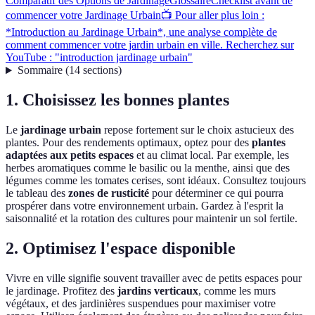
Comparatif des Options de Jardinage
Glossaire
Checklist avant de
commencer votre Jardinage Urbain
📺 Pour aller plus loin :
*Introduction au Jardinage Urbain*, une analyse complète de
comment commencer votre jardin urbain en ville. Recherchez sur
YouTube : "introduction jardinage urbain"
Sommaire
(
14
sections
)
1. Choisissez les bonnes plantes
Le
jardinage urbain
repose fortement sur le choix astucieux des
plantes. Pour des rendements optimaux, optez pour des
plantes
adaptées aux petits espaces
et au climat local. Par exemple, les
herbes aromatiques comme le basilic ou la menthe, ainsi que des
légumes comme les tomates cerises, sont idéaux. Consultez toujours
le tableau des
zones de rusticité
pour déterminer ce qui pourra
prospérer dans votre environnement urbain. Gardez à l'esprit la
saisonnalité et la rotation des cultures pour maintenir un sol fertile.
2. Optimisez l'espace disponible
Vivre en ville signifie souvent travailler avec de petits espaces pour
le jardinage. Profitez des
jardins verticaux
, comme les murs
végétaux, et des jardinières suspendues pour maximiser votre