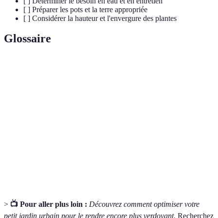
[ ] Déterminer le besoin en eau et en entretien
[ ] Préparer les pots et la terre appropriée
[ ] Considérer la hauteur et l'envergure des plantes
Glossaire
Terme
Définition
Plante
Une plante qui vit plusieurs années et qui refleurit
vivace
chaque saison.
Jardinage
Pratique consistant à cultiver des plantes en milieu
urbain
urbain, souvent sur de petits espaces.
Plante
Plante qui nécessite un support pour grimper, souvent
grimpante
utilisée pour couvrir les murs ou les treillis.
>
📺 Pour aller plus loin :
Découvrez comment optimiser votre
petit jardin urbain pour le rendre encore plus verdoyant.
Recherchez