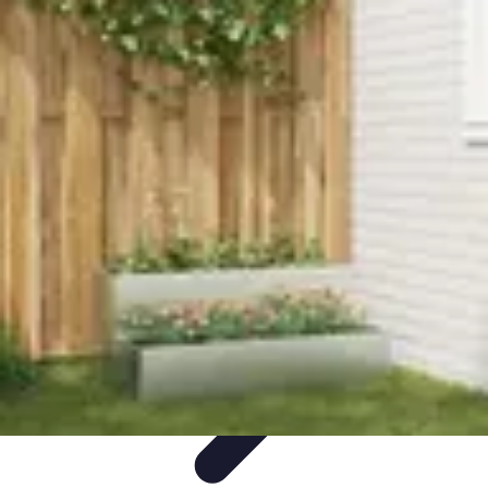
Jardinage Petits Espaces
Plantes adaptées
Equipement
Aménagement
Tendances
Conseils
pratiques
Jardinage Petits Espaces