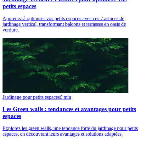
petits espaces
Apprenez à optimiser vos petits espaces avec ces 7 astuces de
jardinage vertical, transformant balcons et terrasses en oasis de
verdure.
Jardinage pour petits espaces
6
min
Les Green walls : tendances et avantages pour petits
espaces
Explorez les green walls, une tendance forte du jardinage pour petits
espaces, en découvrant leurs avantages et solutions adaptées.