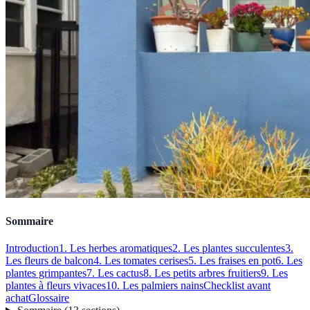
Sommaire
Introduction
1. Les herbes aromatiques
2. Les plantes succulentes
3.
Les fleurs de balcon
4. Les tomates cerises
5. Les fraises en pot
6. Les
plantes grimpantes
7. Les cactus
8. Les petits arbres fruitiers
9. Les
plantes à fleurs vivaces
10. Les palmiers nains
Checklist avant
achat
Glossaire