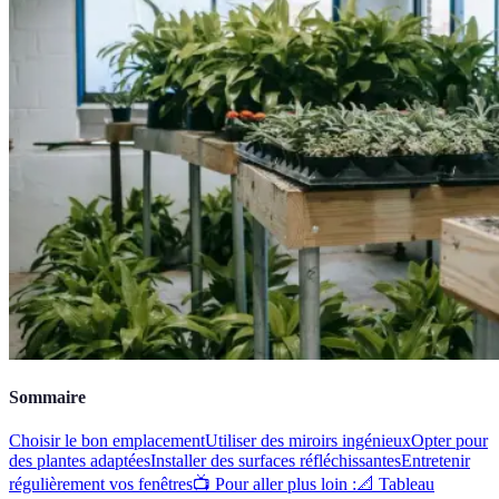
Sommaire
Choisir le bon emplacement
Utiliser des miroirs ingénieux
Opter pour
des plantes adaptées
Installer des surfaces réfléchissantes
Entretenir
régulièrement vos fenêtres
📺 Pour aller plus loin :
📐 Tableau