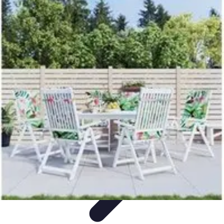
Jardinage Petits Espaces
Plantes adaptées
Equipement
Aménagement
Tendances
Conseils
pratiques
Jardinage Petits Espaces