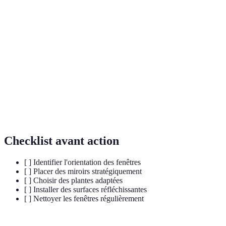
Terme
Définition
Processus par lequel les plantes transforment la
Photosynthèse
lumière en énergie.
Direction vers laquelle une fenêtre ou une pièce
Orientation
est tournée.
Capacité d'un matériau à réfléchir la lumière
Réflectance
reçue.
Checklist avant action
[ ] Identifier l'orientation des fenêtres
[ ] Placer des miroirs stratégiquement
[ ] Choisir des plantes adaptées
[ ] Installer des surfaces réfléchissantes
[ ] Nettoyer les fenêtres régulièrement