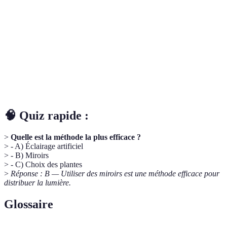
Besoins en lumière
Faible
Moyen
Élevé
Entretien
Facile
Modéré
Bas
Croissance
Rapide
Moyenne
Lente
Adaptabilité
Haute
Haute
Moyenne
🧠 Quiz rapide :
>
Quelle est la méthode la plus efficace ?
> - A) Éclairage artificiel
> - B) Miroirs
> - C) Choix des plantes
>
Réponse : B — Utiliser des miroirs est une méthode efficace pour
distribuer la lumière.
Glossaire