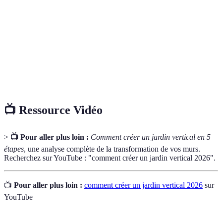
vertical
des surfaces verticales à l’aide de supports.
Couche de matières organiques ou inorganiques
Paillage
déposée sur le sol pour conserver l'humidité et
réduire les mauvaises herbes.
Plantes adaptées à stocker l'eau dans leurs feuilles,
Succulentes
très peu exigeantes en entretien.
📺 Ressource Vidéo
>
📺 Pour aller plus loin :
Comment créer un jardin vertical en 5
étapes
, une analyse complète de la transformation de vos murs.
Recherchez sur YouTube : "comment créer un jardin vertical 2026".
📺
Pour aller plus loin :
comment créer un jardin vertical 2026
sur
YouTube