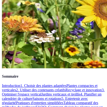
Sommaire
Introduction
1. Choisir des plantes adaptées
Plantes compactes et
verticales
2. Utiliser des contenants créatifs
Recyclage et innovation
3.
Optimiser l'espace vertical
Jardins verticaux et treillis
4. Planifier un
calendrier de culture
Saisons et rotations
5. Entretenir avec
régularité
Pratiques d'entretien simplifiées
Tableau comparatif des