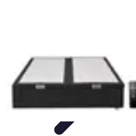
Jardinage Petits Espaces
Plantes adaptées
Equipement
Aménagement
Tendances
Conseils
pratiques
Jardinage Petits Espaces