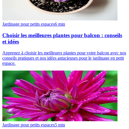
Jardinage pour petits espaces
6
min
Choisir les meilleures plantes pour balcon : conseils
et idées
Apprenez à choisir les meilleures plantes pour votre balcon avec nos
conseils pratiques et nos idées astucieuses pour le jardinage en petit
espace.
Jardinage pour petits espaces
5
min