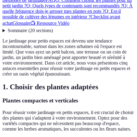
méthodes de jardinage
FAQ
Q: Comment choisir les plantes pour un
petit jardin ?
Q: Quels types de contenants sont recommandés ?
Q: À
quelle fréquence dois-je arroser mes plantes en pots ?
Q: Est-il
possible de cultiver des légumes en intérieur ?
Checklist avant
achat
Glossaire
📺 Ressource Vidéo
Sommaire
(
20
sections
)
Le jardinage pour petits espaces est devenu une tendance
incontournable, surtout dans les zones urbaines où l'espace est
limité. Que vous ayez un petit balcon, une terrasse ou un coin de
jardin, un jardin bien aménagé peut apporter beauté et sérénité à
votre environnement. Dans cet article, nous vous présentons cinq
astuces essentielles pour réussir votre jardinage en petits espaces et
créer un oasis végétal épanouissant.
1. Choisir des plantes adaptées
Plantes compactes et verticales
Pour réussir votre jardinage en petits espaces, il est crucial de choisir
des plantes qui s'adaptent à votre environnement. Optez pour des
variétés compactes qui ne nécessitent pas beaucoup d'espace,
comme les herbes aromatiques, les succulentes ou les fleurs naines.