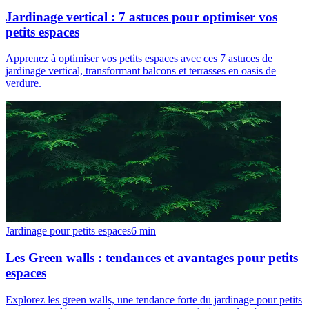
Jardinage vertical : 7 astuces pour optimiser vos
petits espaces
Apprenez à optimiser vos petits espaces avec ces 7 astuces de
jardinage vertical, transformant balcons et terrasses en oasis de
verdure.
Jardinage pour petits espaces
6
min
Les Green walls : tendances et avantages pour petits
espaces
Explorez les green walls, une tendance forte du jardinage pour petits