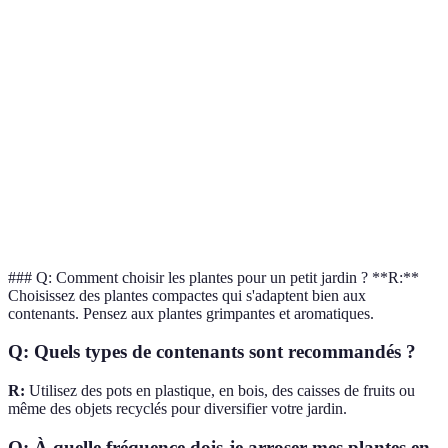
50 m² minimum
15-20 m²
requis
Variété de
Élevée
Très élevée
plantes
Coût
Elevé
Moyen
initial
Facilité
Moyen
Facile
d'entretien
### Q: Comment choisir les plantes pour un petit jardin ? **R:**
Choisissez des plantes compactes qui s'adaptent bien aux
contenants. Pensez aux plantes grimpantes et aromatiques.
Q: Quels types de contenants sont recommandés ?
R:
Utilisez des pots en plastique, en bois, des caisses de fruits ou
même des objets recyclés pour diversifier votre jardin.
Q: À quelle fréquence dois-je arroser mes plantes en