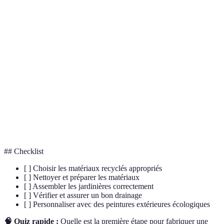
Terme
Définition
Processus permettant à l'eau de s'écouler et d'éviter
Drainage
la saturation du sol.
Petits fragments de roche utilisés pour le drainage
Graviers
dans les jardinières.
Technique de gestion des déchets organiques pour
Compostage
produire du compost fertile.
## Checklist
[ ] Choisir les matériaux recyclés appropriés
[ ] Nettoyer et préparer les matériaux
[ ] Assembler les jardinières correctement
[ ] Vérifier et assurer un bon drainage
[ ] Personnaliser avec des peintures extérieures écologiques
🧠 Quiz rapide :
Quelle est la première étape pour fabriquer une