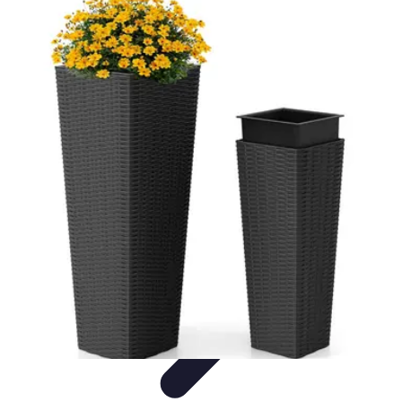
Jardinage Petits Espaces
Plantes adaptées
Equipement
Aménagement
Tendances
Conseils
pratiques
Jardinage Petits Espaces