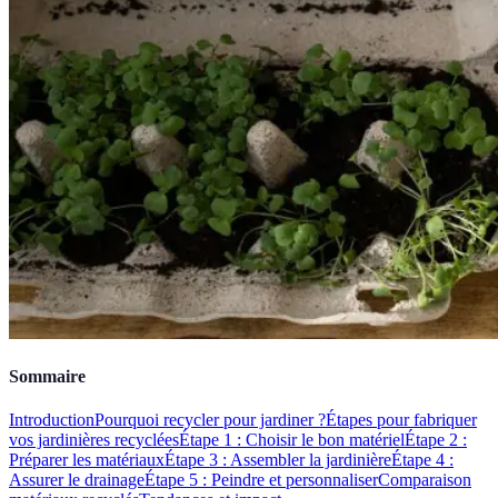
Sommaire
Introduction
Pourquoi recycler pour jardiner ?
Étapes pour fabriquer
vos jardinières recyclées
Étape 1 : Choisir le bon matériel
Étape 2 :
Préparer les matériaux
Étape 3 : Assembler la jardinière
Étape 4 :
Assurer le drainage
Étape 5 : Peindre et personnaliser
Comparaison