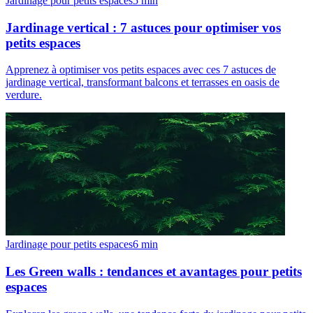
Jardinage pour petits espaces
5
min
Jardinage vertical : 7 astuces pour optimiser vos
petits espaces
Apprenez à optimiser vos petits espaces avec ces 7 astuces de
jardinage vertical, transformant balcons et terrasses en oasis de
verdure.
Jardinage pour petits espaces
6
min
Les Green walls : tendances et avantages pour petits
espaces