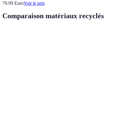
79.99
Euro
Voir le prix
Comparaison matériaux recyclés
Matériau
Avantages
Inconvénients
Utilisation recom
Pollution
Léger,
Plastique
microplastique
Jardins suspendus
polyvalent
potentielle
Durable,
Risque de
Métal
perméable
Jardinières de petite 
rouille
à l'air
Naturel,
Peut se
Bois
isolant
Jardinières de grande
décomposer
thermique
Résistant,
Difficile à
Jardinières pour gra
Caoutchouc
flexible
peindre
espaces