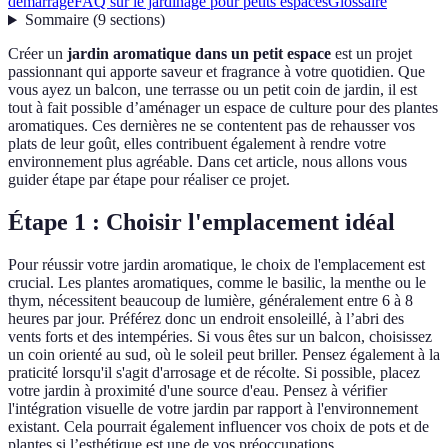
démarrage
FAQ sur le jardinage pour petits espaces
Glossaire
Sommaire
(
9
sections
)
Créer un
jardin aromatique dans un petit espace
est un projet
passionnant qui apporte saveur et fragrance à votre quotidien. Que
vous ayez un balcon, une terrasse ou un petit coin de jardin, il est
tout à fait possible d’aménager un espace de culture pour des plantes
aromatiques. Ces dernières ne se contentent pas de rehausser vos
plats de leur goût, elles contribuent également à rendre votre
environnement plus agréable. Dans cet article, nous allons vous
guider étape par étape pour réaliser ce projet.
Étape 1 : Choisir l'emplacement idéal
Pour réussir votre jardin aromatique, le choix de l'emplacement est
crucial. Les plantes aromatiques, comme le basilic, la menthe ou le
thym, nécessitent beaucoup de lumière, généralement entre 6 à 8
heures par jour. Préférez donc un endroit ensoleillé, à l’abri des
vents forts et des intempéries. Si vous êtes sur un balcon, choisissez
un coin orienté au sud, où le soleil peut briller. Pensez également à la
praticité lorsqu'il s'agit d'arrosage et de récolte. Si possible, placez
votre jardin à proximité d'une source d'eau. Pensez à vérifier
l'intégration visuelle de votre jardin par rapport à l'environnement
existant. Cela pourrait également influencer vos choix de pots et de
plantes si l’esthétique est une de vos préoccupations.