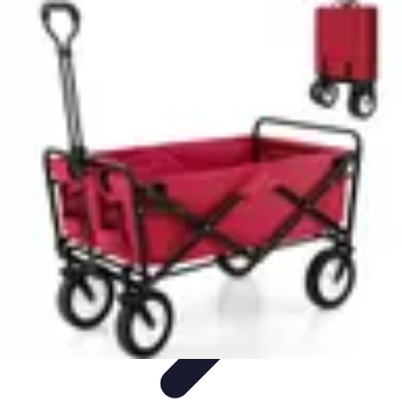
Jardinage Petits Espaces
Plantes adaptées
Equipement
Aménagement
Tendances
Conseils
pratiques
Jardinage Petits Espaces