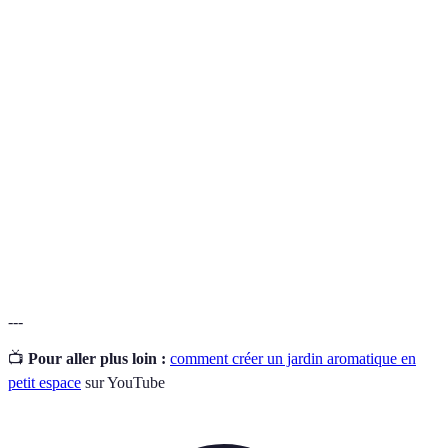
Terme
Définition
Culture en
Méthode de jardinage utilisant des récipients pour
pots
cultiver les plantes.
Matière organique décomposée utilisée pour enrichir
Compost
le sol.
Capacité du sol ou du pot à laisser passer l'eau
Drainage
excédentaire.
---
📺
Pour aller plus loin :
comment créer un jardin aromatique en
petit espace
sur YouTube