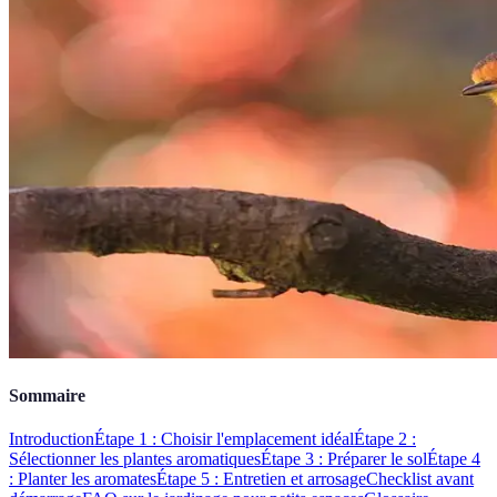
Sommaire
Introduction
Étape 1 : Choisir l'emplacement idéal
Étape 2 :
Sélectionner les plantes aromatiques
Étape 3 : Préparer le sol
Étape 4
: Planter les aromates
Étape 5 : Entretien et arrosage
Checklist avant