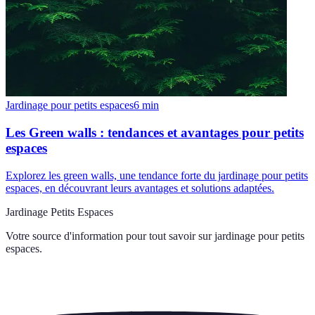
Jardinage pour petits espaces
6
min
Les Green walls : tendances et avantages pour petits
espaces
Explorez les green walls, une tendance forte du jardinage pour petits
espaces, en découvrant leurs avantages et solutions adaptées.
Jardinage Petits Espaces
Votre source d'information pour tout savoir sur
jardinage pour petits
espaces
.