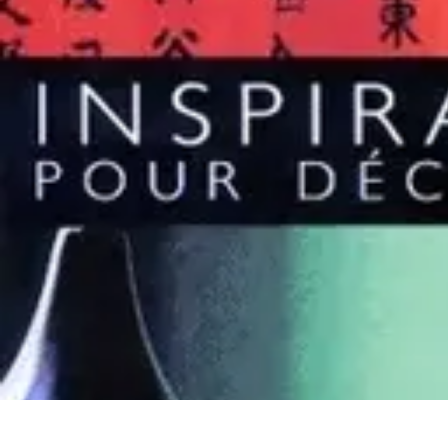
Jardinage Petits Espaces
Plantes adaptées
Equipement
Aménagement
Tendances
Conseils pratiq
Jardinage Petits Espaces