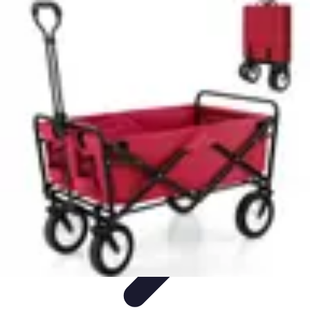
Jardinage Petits Espaces
Plantes adaptées
Equipement
Aménagement
Tendances
Conseils
pratiques
Jardinage Petits Espaces