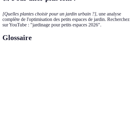
[Quelles plantes choisir pour un jardin urbain ?]
, une analyse
complète de l'optimisation des petits espaces de jardin. Recherchez
sur YouTube : "jardinage pour petits espaces 2026".
Glossaire
Terme
Définition
Processus de décomposition des déchets organiques
Compostage
pour enrichir le sol.
Système permettant d'évacuer l'excès d'eau du sol
Drainage
afin d'éviter la stagnation.
Rotation
Pratique consistant à changer de type de culture
des cultures
dans la même parcelle chaque année.