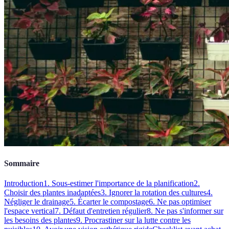
Sommaire
Introduction
1. Sous-estimer l'importance de la planification
2.
Choisir des plantes inadaptées
3. Ignorer la rotation des cultures
4.
Négliger le drainage
5. Écarter le compostage
6. Ne pas optimiser
l'espace vertical
7. Défaut d'entretien régulier
8. Ne pas s'informer sur
les besoins des plantes
9. Procrastiner sur la lutte contre les