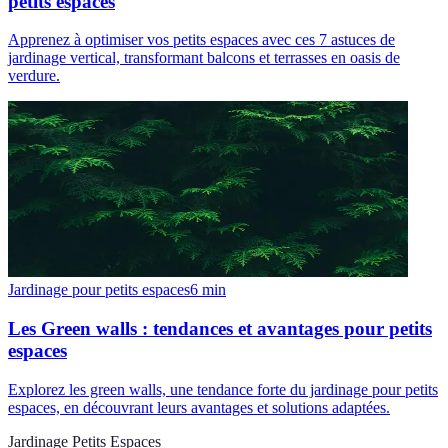
petits espaces
Apprenez à optimiser vos petits espaces avec ces 7 astuces de
jardinage vertical, transformant balcons et terrasses en oasis de
verdure.
Jardinage pour petits espaces
6
min
Les Green walls : tendances et avantages pour petits
espaces
Explorez les green walls, une tendance forte du jardinage pour petits
espaces, en découvrant leurs avantages et solutions adaptées.
Jardinage Petits Espaces