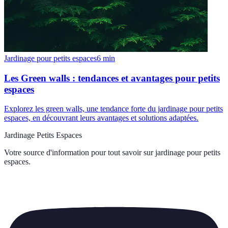
Jardinage pour petits espaces
6
min
Les Green walls : tendances et avantages pour petits
espaces
Explorez les green walls, une tendance forte du jardinage pour petits
espaces, en découvrant leurs avantages et solutions adaptées.
Jardinage Petits Espaces
Votre source d'information pour tout savoir sur
jardinage pour petits
espaces
.