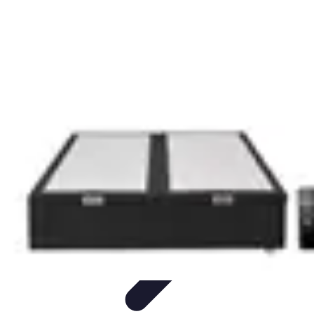
Jardinage Petits Espaces
Plantes adaptées
Equipement
Aménagement
Tendances
Conseils
pratiques
Jardinage Petits Espaces