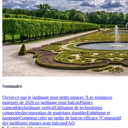
Sommaire
Qu'est-ce que le jardinage pour petits espaces ?
Les tendances
majeures de 2026 en jardinage pour balcon
Plantes
comestibles
Jardinage vertical
Utilisation de technologies
connectées
Incorporation de matériaux durables
Esthétique et
harmonie
Comment créer un jardin de balcon efficace ?
Comparatif
des meilleures plantes pour balcons
FAQ