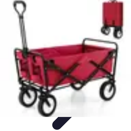
Jardinage Petits Espaces
Plantes adaptées
Equipement
Aménagement
Tendances
Conseils
pratiques
Jardinage Petits Espaces