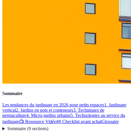
Sommaire
Les tendances du jardinage en 2026 pour petits espaces
1. Jardinage
vertical
2. Jardins en pots et conteneurs
3. Techniques de
permaculture
4. Micro-jardins urbains
5. Technologies au service du
jardinage
📺 Ressource Vidéo
## Checklist avant achat
Glossaire
Sommaire
(
9
sections
)