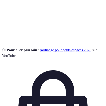
Système d'agriculture durable qui s'inspire des
Permaculture
écosystèmes naturels.
Petit jardin qui peut être installé sur un espace
Micro-jardin
très réduit, souvent en milieu urbain.
---
📺
Pour aller plus loin :
jardinage pour petits espaces 2026
sur
YouTube