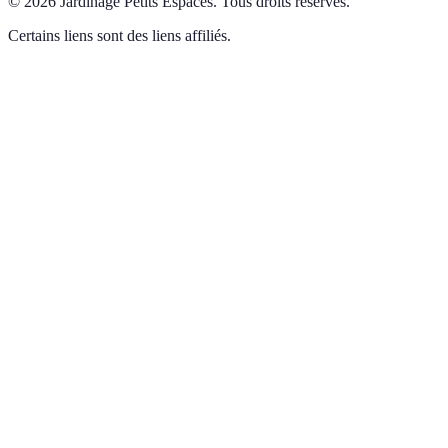
©
2026
Jardinage Petits Espaces
.
Tous droits réservés.
Certains liens sont des liens affiliés.