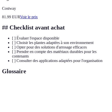
Costway
81.99
EUR
Voir le prix
## Checklist avant achat
[ ] Évaluer l'espace disponible
[ ] Choisir les plantes adaptées à son environnement
[ ] Opter pour des solutions d'arrosage efficaces
[ ] Prendre en compte des matériaux durables pour les
contenants
[ ] Consulter des applications adaptées pour l'organisation
Glossaire
Terme
Définition
Jardinage
Pratique de cultiver des plantes sur des surfaces
vertical
verticales pour optimiser l'espace.