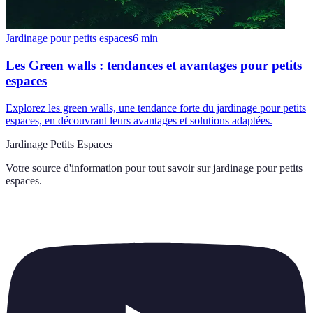
Jardinage pour petits espaces
6
min
Les Green walls : tendances et avantages pour petits
espaces
Explorez les green walls, une tendance forte du jardinage pour petits
espaces, en découvrant leurs avantages et solutions adaptées.
Jardinage Petits Espaces
Votre source d'information pour tout savoir sur
jardinage pour petits
espaces
.