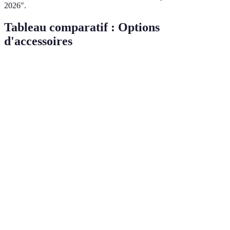
2026".
Tableau comparatif : Options
d'accessoires
Accessoire
Avantage
Inconvénient
Prix Approximatif
Jardinières
Gain
Entretien
20-50€
suspendues
d'espace
fréquent
Éclairage
Lumière
Écologique
15-30€
solaire
modérée
Pas de
Paravent
Esthétique
protection
40-80€
naturel
intégrale
Mobilier
Moins de
Pratique
60-150€
pliable
stabilité