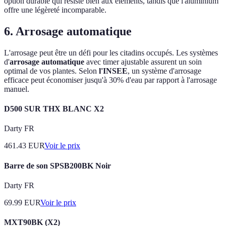
option durable qui résiste bien aux éléments, tandis que l'aluminium
offre une légèreté incomparable.
6. Arrosage automatique
L'arrosage peut être un défi pour les citadins occupés. Les systèmes
d'
arrosage automatique
avec timer ajustable assurent un soin
optimal de vos plantes. Selon
l'INSEE
, un système d'arrosage
efficace peut économiser jusqu'à 30% d'eau par rapport à l'arrosage
manuel.
D500 SUR THX BLANC X2
Darty FR
461.43
EUR
Voir le prix
Barre de son SPSB200BK Noir
Darty FR
69.99
EUR
Voir le prix
MXT90BK (X2)