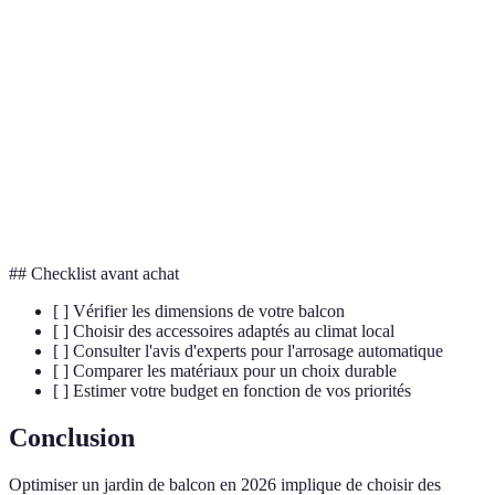
Jardinière
Contenant suspendu pour plantes, adapté aux
suspendue
espaces restreints.
Éclairage
Source de lumière utilisant l'énergie solaire stockée
solaire
pour fonctionner à la nuit tombée.
Paravent
Écran fabriqué à partir de matériaux bio pour créer
naturel
de l'intimité en extérieur.
## Checklist avant achat
[ ] Vérifier les dimensions de votre balcon
[ ] Choisir des accessoires adaptés au climat local
[ ] Consulter l'avis d'experts pour l'arrosage automatique
[ ] Comparer les matériaux pour un choix durable
[ ] Estimer votre budget en fonction de vos priorités
Conclusion
Optimiser un jardin de balcon en 2026 implique de choisir des