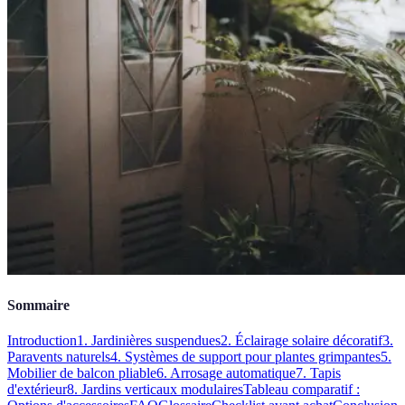
Sommaire
Introduction
1. Jardinières suspendues
2. Éclairage solaire décoratif
3.
Paravents naturels
4. Systèmes de support pour plantes grimpantes
5.
Mobilier de balcon pliable
6. Arrosage automatique
7. Tapis
d'extérieur
8. Jardins verticaux modulaires
Tableau comparatif :