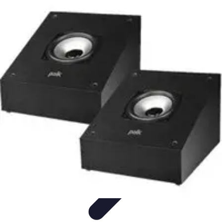
Jardinage Petits Espaces
Plantes adaptées
Equipement
Aménagement
Tendances
Conseils
pratiques
Jardinage Petits Espaces