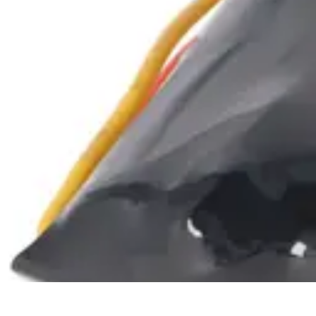
Jardinage Petits Espaces
Plantes adaptées
Equipement
Aménagement
Tendances
Conseils pratiq
Jardinage Petits Espaces