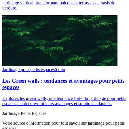
jardinage vertical, transformant balcons et terrasses en oasis de
verdure.
Jardinage pour petits espaces
6
min
Les Green walls : tendances et avantages pour petits
espaces
Explorez les green walls, une tendance forte du jardinage pour petits
espaces, en découvrant leurs avantages et solutions adaptées.
Jardinage Petits Espaces
Votre source d'information pour tout savoir sur
jardinage pour petits
espaces
.