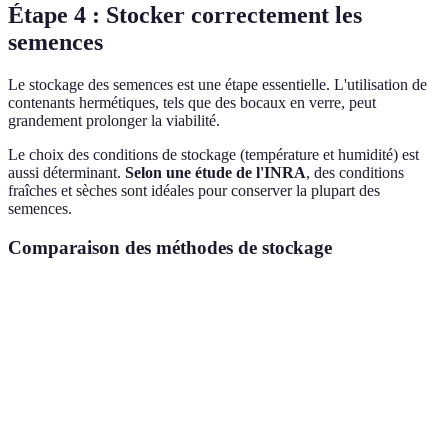
Étape 4 : Stocker correctement les
semences
Le stockage des semences est une étape essentielle. L'utilisation de
contenants hermétiques, tels que des bocaux en verre, peut
grandement prolonger la viabilité.
Le choix des conditions de stockage (température et humidité) est
aussi déterminant.
Selon une étude de l'INRA
, des conditions
fraîches et sèches sont idéales pour conserver la plupart des
semences.
Comparaison des méthodes de stockage
Méthode
Avantages
Inconvénients
Verdict
Adéquat pour
Bocaux
Écologique,
Fragile
stockage longue
en verre
réutilisable
durée
Bien pour