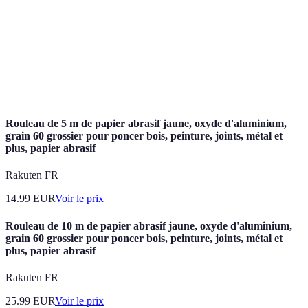
Sacs en
Non
Respirant
stockage à court
papier
hermétique
terme
À éviter pour
Facile à
Pollution
Plastique
stockage
trouver
plastique
prolongé
Rouleau de 5 m de papier abrasif jaune, oxyde d'aluminium,
grain 60 grossier pour poncer bois, peinture, joints, métal et
plus, papier abrasif
Rakuten FR
14.99
EUR
Voir le prix
Rouleau de 10 m de papier abrasif jaune, oxyde d'aluminium,
grain 60 grossier pour poncer bois, peinture, joints, métal et
plus, papier abrasif
Rakuten FR
25.99
EUR
Voir le prix