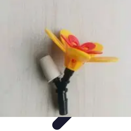
Jardinage Petits Espaces
Plantes adaptées
Equipement
Aménagement
Tendances
Conseils
pratiques
Jardinage Petits Espaces