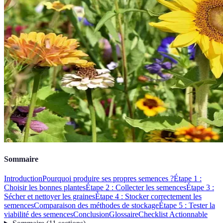
Sommaire
Introduction
Pourquoi produire ses propres semences ?
Étape 1 :
Choisir les bonnes plantes
Étape 2 : Collecter les semences
Étape 3 :
Sécher et nettoyer les graines
Étape 4 : Stocker correctement les
semences
Comparaison des méthodes de stockage
Étape 5 : Tester la
viabilité des semences
Conclusion
Glossaire
Checklist Actionnable