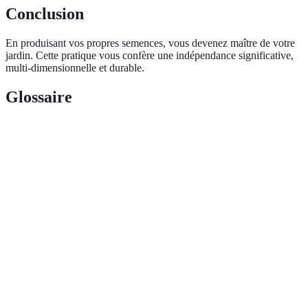
Conclusion
En produisant vos propres semences, vous devenez maître de votre
jardin. Cette pratique vous confère une indépendance significative,
multi-dimensionnelle et durable.
Glossaire
Terme
Définition
Plantes
Variétés créées en croisant deux espèces pour en
hybrides
améliorer les caractéristiques
Pollinisation
Plantes qui se reproduisent sans assistance humaine
libre
Processus par lequel une graine développe une
Germination
nouvelle plante