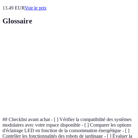
13.49
EUR
Voir le prix
Glossaire
Terme
Définition
Agriculture durable visant à imiter les
Permaculture
écosystèmes naturels.
Culture des plantes sur un substrat inerte irrigué
Hydroponie
par une solution nutritive.
Technique de culture des plantes sans sol,
Aéroponie
suspendues et nourries par brouillard nutritif.
## Checklist avant achat - [ ] Vérifier la compatibilité des systèmes
modulaires avec votre espace disponible - [ ] Comparer les options
d'éclairage LED en fonction de la consommation énergétique - [ ]
Contrôler les fonctionnalités des robots de jardinage - [ ] Évaluer la