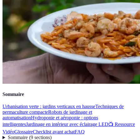
Sommaire
Urbanisation verte : jardins verticaux en hausse
Techniques de
permaculture compacte
Robots de jardinage et
automatisation
Hydroponie et aéroponie : options
intelligentes
Jardinage en intérieur avec éclairage LED
📺 Ressource
Vidéo
Glossaire
Checklist avant achat
FAQ
Sommaire
(
9
sections
)