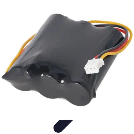
Jardinage Petits Espaces
Plantes adaptées
Equipement
Aménagement
Tendances
Conseils
pratiques
Jardinage Petits Espaces