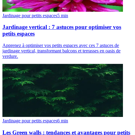
Jardinage pour petits espaces
5
min
Jardinage vertical : 7 astuces pour optimiser vos
petits espaces
Apprenez à optimiser vos petits espaces avec ces 7 astuces de
jardinage vertical, transformant balcons et terrasses en oasis de
verdure.
Jardinage pour petits espaces
6
min
Les Green walls : tendances et avantages pour petits