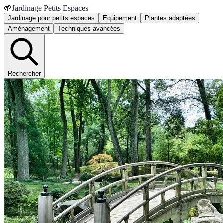
🌱
Jardinage Petits Espaces
Jardinage pour petits espaces
Equipement
Plantes adaptées
Aménagement
Techniques avancées
Rechercher